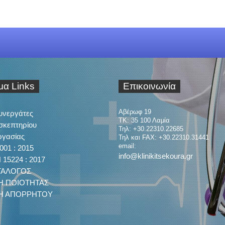
ιμα
Links
Επικοινωνία
Αβέρωφ 19
Συνεργάτες
ΤΚ: 35 100 Λαμία
σκεπτηρίου
Τηλ: +30.22310.22685
ργασίας
Τηλ και FAX: +30.22310.31441
email:
001 : 2015
info@klinikitsekoura.gr
15224 : 2017
ΤΑΛΟΓΟΣ
Η ΠΟΙΟΤΗΤΑΣ
ΚΗ ΑΠΟΡΡΗΤΟΥ