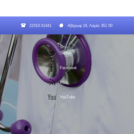
22310-31441
Αβέρωφ 19, Λαμία 351 00
Twitter
Facebook
RSS
YouTube