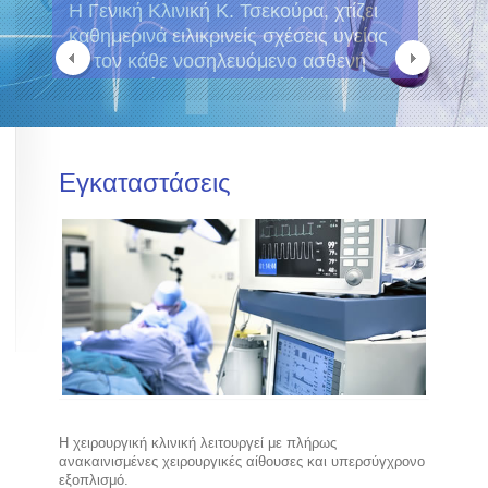
Η Γενική Κλινική Κ. Τσεκούρα, χτίζει
καθημερινά ειλικρινείς σχέσεις υγείας
με τον κάθε νοσηλευόμενο ασθενή
που στηρίζονται στη βασική μας
επιδίωξη, την άρτια και ποιοτική
ιατρική μέριμνα.
Εγκαταστάσεις
Η χειρουργική κλινική λειτουργεί με πλήρως
ανακαινισμένες χειρουργικές αίθουσες και υπερσύγχρονο
εξοπλισμό.