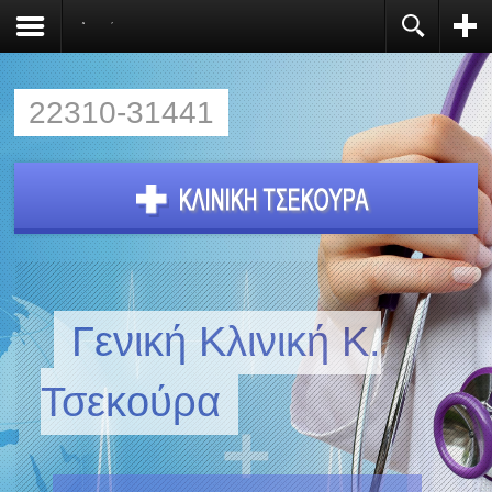
Αρχική
Register
You need to enable user registration from User
Manager/Options in the backend of Joomla before
this module will activate.
22310-31441
Γενική Κλινική Κ.
Τσεκούρα